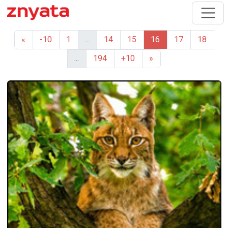
«
-10
1
...
14
15
16
17
18
...
194
+10
»