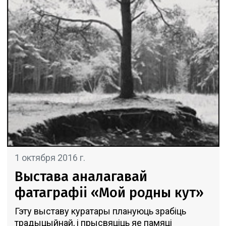
1 октября 2016 г.
Выстава аналагавай
фатаграфii «Мой родны кут»
Гэту выставу куратары плануюць зрабіць
традыцыйнай, і прысвяцiць яе памяці