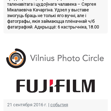
таленавітага і цудоўнага чалавека – Сяргея
Мiкалаевiча Качаргіна. Удзел у выставе
змогуць браць не толькі яго вучні, але і
фатографы, якія займаюцца плёначнай ч/б
фатаграфіяй. Адкрыццё: 6 кастрычнiка, 18.00
21 сентября 2016 г. |
события