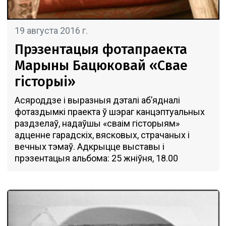
19 августа 2016 г.
Прэзентацыя фотапраекта
Марыны Бацюковай «Свае
гісторыі»
Асяроддзе і выразныя дэталі аб’ядналі
фотаздымкі праекта ў шэраг канцэптуальных
раздзелаў, надаўшы «сваім гісторыям»
адценне гарадскіх, вясковых, страчаных і
вечных тэмаў. Адкрыцце выставы i
прэзентацыя альбома: 25 жніўня, 18.00