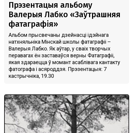
Прэзентацыя альбому
Валерыя Лабко «Заўтрашняя
фатаграфія»
Альбом прысвечаны дзейнасці ідэйнага
натхняльніка Мінскай школы фатаграфіі –
Валерыя Лабко. Як аўтар, у сваіх творчых
перавагах ён заставаўся верны Фатаграфіі,
якая здараецца ў момант асаблівага кантакту
фатографа і асяроддзя. Прэзентацыя: 7
кастрычнiка, 19.30