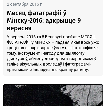
2 сентября 2016 г.
Месяц фатаграфіі ў
Мінску-2016: адкрыцце 9
верасня
У верасні 2016-га ў Беларусі пройдзе МЕСЯЦ
ФАТАГРАФІІ ў МІНСКУ – падзея, якая вось ужо
трэці год запар звяртае ўвагу на фатаграфію як
тэму, інструмент і нагоду для дыялогаў,
дыскусіяў, абмену досведам з тэарэтыкамі ў
галіне візуальных доследаў і фатографамі-
практыкамі з Беларусі ды краінаў рэгіёну.