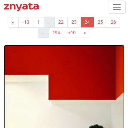
«
-10
1
...
22
23
24
25
26
...
194
+10
»