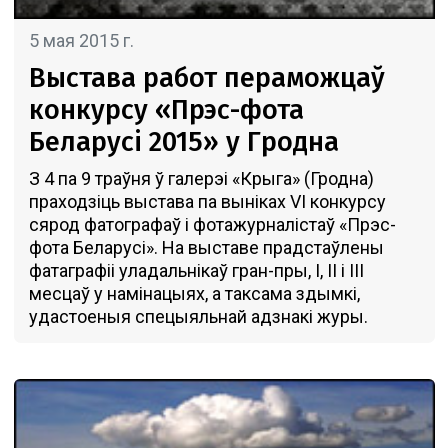
5 мая 2015 г.
Выстава работ пераможцаў
конкурсу «Прэс-фота
Беларусi 2015» у Гродна
З 4 па 9 траўня ў галерэі «Крыга» (Гродна)
праходзiць выстава па вынiках VI конкурсу
сярод фатографаў і фотажурналістаў «Прэс-
фота Беларусі». На выставе прадстаўлены
фатаграфіі уладальнікаў гран-пры, I, II і III
месцаў у намінацыях, а таксама здымкi,
удастоеныя спецыяльнай адзнакi журы.