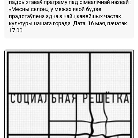
падрыхтаваў праграму пад сімвалічнай назвай
«Месны склон», у межах якой будзе
прадстаўлена адна з найцікавейшых частак
культуры нашага горада. Дата: 16 мая, пачатак
17.00