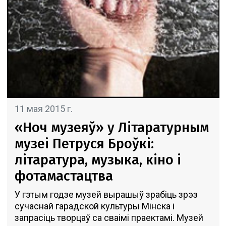
11 мая 2015 г.
«Ноч музеяў» у Літаратурным
музеi Петруся Броўкі:
літаратура, музыка, кіно і
фотамастацтва
У гэтым годзе музей вырашыў зрабіць зрэз
сучаснай гарадской культуры Мінска і
запрасіць творцаў са сваімі праектамі. Музей