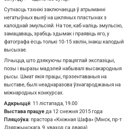
Сутнасць тэхнікі заключаецца ў атрыманні
негатыўных выяў на шкляных пластынах з
калоіднай эмульсіяй. На тое, каб наліць эмульсію,
замацаваць, зрабіць здымак і праявіць яго, у
фатографа ёсць толькі 10-15 хвілін, інакш калодый
высыхае.
Лічыцца, што дзякуючы працяглай экспазіцыі,
позы і выразы мадэлей набывалі высакародныя
рысы. Шмат якія працы, прэзентаваныя на
выставе, былі неаднаразова ўзнагароджаныя на
міжнародных конкурсах.
Адкрыццё
: 11 лістапада, 19.00
Выстава працуе
да 12 снежня 2015 года
Пляцоўка
: прастора «Кніжная Шафа» (Мiнск, пр-т
Дзяржынскага, 9, уваход са двара)