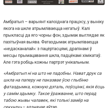
Амбратып – варыянт калоіднага працэсу, у выніку
якога на шкле атрымліваецца негатыў. Калі
прыкласці да яго чорны фон, здымак выглядае як
пазітыўная выява. Фатаздымак атрымліваецца
«недасканалай»: з пацёртасцямі, драпінамі ў
месцы прымацавання шкла, падцёкамі хімікатаў.
Але гэта робіць кожны партрэт унікальным.
«Амбратып ні на што не падобны. Нават друк са
шкла на паперу не паказвае ўсю глыбіню
фатаздымка, кожную дэталь, поўсцінкі, якія ёсць
у самім здымку. Такое ўражванне, што перад
табою жывы чалавек, які толькі замёр на
секунду»
– адзначае аўтар.