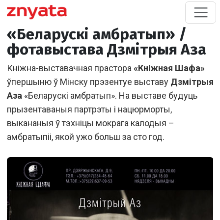
«Беларускі амбратып» /
фотавыстава Дзмітрыя Аза
Кніжна-выставачная прастора
«Кніжная Шафа»
ўпершыню ў Мінску прэзентуе выставу
Дзмітрыя
Аза
«Беларускі амбратып». На выставе будуць
прызентаваныя партрэты і нацюрморты,
выкананыя ў тэхніцы мокрага калодыя –
амбратыпіі, якой ужо больш за сто год.