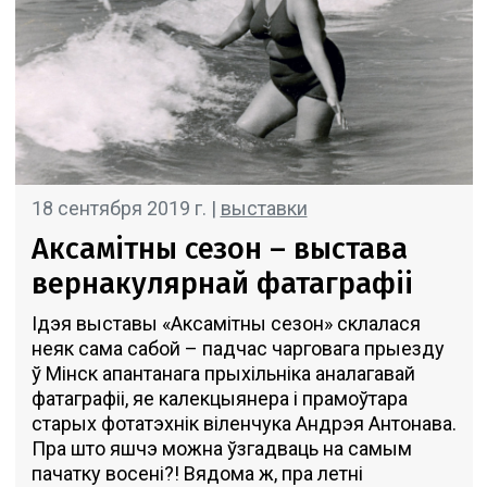
18 сентября 2019 г. |
выставки
Аксамітны сезон – выстава
вернакулярнай фатаграфіі
Ідэя выставы «Аксамітны сезон» склалася
неяк сама сабой – падчас чарговага прыезду
ў Мінск апантанага прыхільніка аналагавай
фатаграфіі, яе калекцыянера і прамоўтара
старых фотатэхнік віленчука Андрэя Антонава.
Пра што яшчэ можна ўзгадваць на самым
пачатку восені?! Вядома ж, пра летні