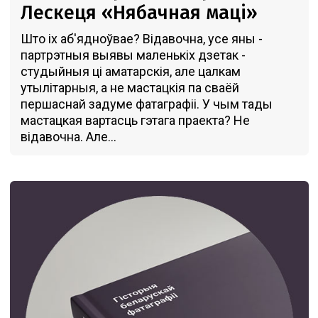
Лескеця «Нябачная маці»
Што іх аб'ядноўвае? Відавочна, усе яны -
партрэтныя выявы маленькіх дзетак -
студыйныя ці аматарскія, але цалкам
утылітарныя, а не мастацкія па сваёй
першаснай задуме фатаграфіі. У чым тады
мастацкая вартасць гэтага праекта? Не
відавочна. Але...