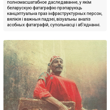
полномасшатабное даследаванне, у якім
беларускую фатаграфію прэпаруюць
канцэптуальна праз інфраструктурных персон,
вялікія і важныя падзеі, візуальны аналіз
асобных фатаграфій, супольнасці і аб'яднанні.