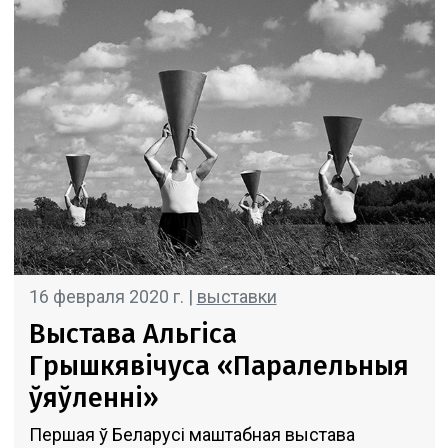
16 февраля 2020 г. |
выставки
Выстава Альгіса
Грышкявічуса «Паралельныя
ўяўленні»
Першая ў Беларусі маштабная выстава