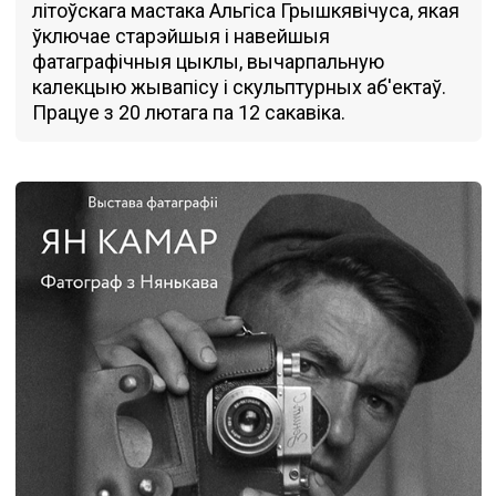
літоўскага мастака Альгіса Грышкявічуса, якая
ўключае старэйшыя і навейшыя
фатаграфічныя цыклы, вычарпальную
калекцыю жывапісу i скульптурных аб'ектаў.
Працуе з 20 лютага па 12 сакавіка.