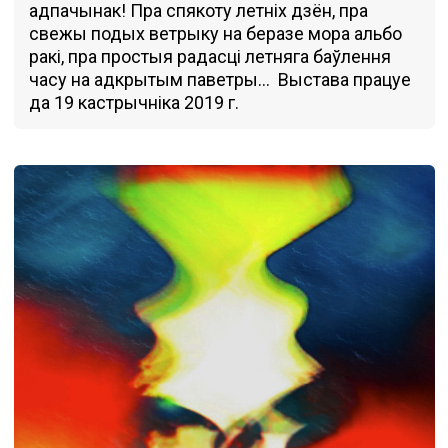
адпачынак! Пра спякоту летніх дзён, пра
свежы подых ветрыку на беразе мора альбо
ракі, пра простыя радасці летняга баўлення
часу на адкрытым паветры… Выстава працуе
да 19 кастрычніка 2019 г.