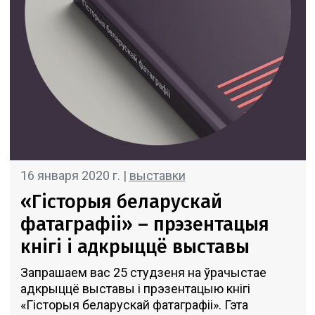
16 января 2020 г. |
выставки
«Гісторыя беларускай
фатаграфіі» – прэзентацыя
кнігі і адкрыццё выставы
Запрашаем вас 25 студзеня на ўрачыстае
адкрыццё выставы і прэзентацыю кнігі
«Гісторыя беларускай фатаграфіі». Гэта