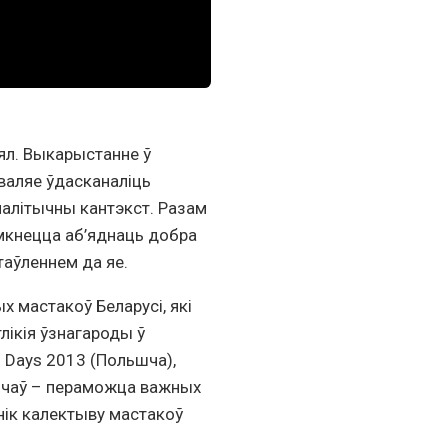
ял. Выкарыстанне ў
валяе ўдасканаліць
палітычны кантэкст. Разам
імкнецца аб’яднаць добра
таўленнем да яе.
 мастакоў Беларусі, які
лікія ўзнагароды ў
 Days 2013 (Польшча),
Сарычаў – пераможца важных
нік калектыву мастакоў