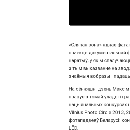
«Сляпая зона» яднае фатаг
праекце дакументальнай фа
наратыў, у якім спалучаюц
з тым выказванне не звод
знаёмыя вобразы і падаць
На сённяшні дзень Максім 
працуе з тэмай улады і гр
нацыянальных конкурсах і 
Vilnius Photo Circle 2013, 
фотападзеяў Беларусі: кон
LĒD.