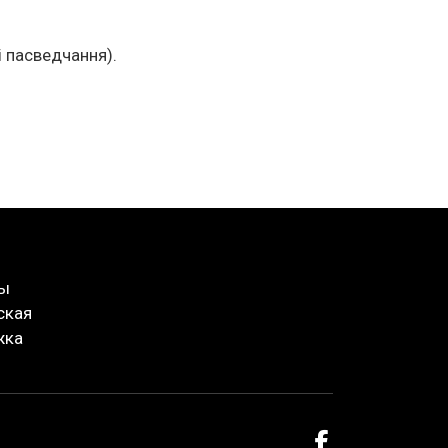
і пасведчання).
ты
ская
жка