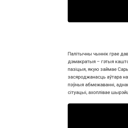
Палітычны чыннік грае дав
дэмакратыя – гэтыя кашто
пазіцыя, якую займае Сар
засяроджанасць аўтара на
пэўныя абмежаванні, адна
сітуацыі, ахоплівае шырэй