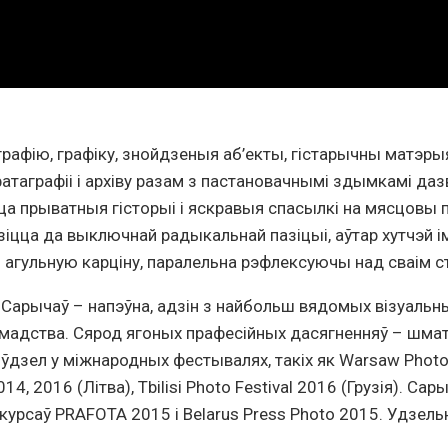
рафію, графіку, знойдзеныя аб’екты, гістарычны матэры
таграфіі і архіву разам з пастановачнымі здымкамі даз
ца прыватныя гісторыі і яскравыя спасылкі на мясцовы 
зіцца да выключнай радыкальнай пазіцыі, аўтар хутчэй 
 агульную карціну, паралельна рэфлексуючы над сваім с
Сарычаў – напэўна, адзін з найбольш вядомых візуальных
амадства. Сярод ягоных прафесійных дасягненняў – шмат
ўдзел у міжнародных фестывалях, такіх як Warsaw Photo
2014, 2016 (Літва), Tbilisi Photo Festival 2016 (Грузія). 
курсаў PRAFOTA 2015 і Belarus Press Photo 2015. Удзель