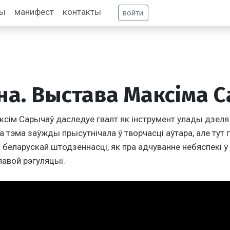
фы
манифест
контакты
войти
на. Выстава Максіма 
ксім Сарычаў даследуе гвалт як інструмент улады дзеля
 тэма заўжды прысутнічала ў творчасці аўтара, але тут г
ы беларускай штодзённасці, як пра адчуванне небяспекі 
лавой рэгуляцыі.