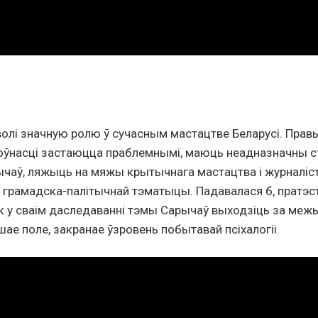
олі значную ролю ў сучасным мастацтве Беларусі. Правы
ўнасці застаюцца праблемнымі, маюць неадназначны ст
ычаў, ляжыць на мяжы крытычнага мастацтва і журналіс
 грамадска-палітычнай тэматыцы. Падавалася б, пратэ
к у сваім даследаванні тэмы Сарычаў выходзіць за ме
шае поле, закранае ўзровень побытавай псіхалогіі.