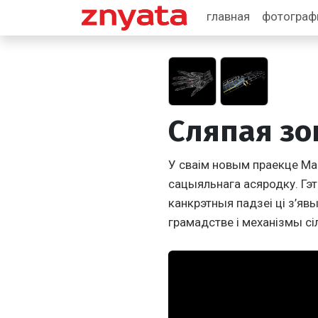
главная
фотогра
Сляпая зо
У сваім новым праекце Ма
сацыяльнага асяродку. Гэта
канкрэтныя падзеі ці з’яв
грамадстве і механізмы сі