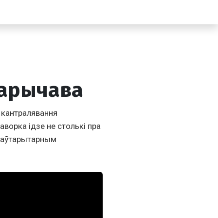
Сарычава
 кантралявання
аворка ідзе не столькі пра
ў аўтарытарным