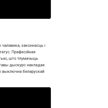
 чалавека, законнасць і
атус. Прафесійная
тыкі, што тлумачыць
ставы дыскурс накладае
жы выключна беларускай