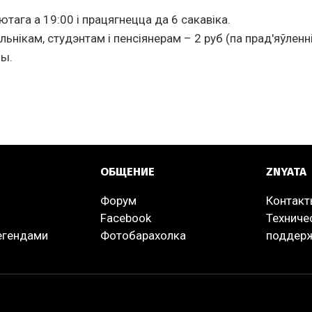
ютага а 19:00 і працягнецца да 6 сакавіка.
ьнікам, студэнтам і пенсіянерам – 2 руб (па прад'яўленн
ны.
ОБЩЕНИЕ
ZNYATA
Форум
Контак
Facebook
Техниче
легендами
Фотобарахолка
поддер