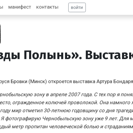
фы
манифест
контакты
войти
зды Полынь». Выстав
руся Бровки (Минск) откроется выставка Артура Бондар
нобыльскую зону в апреле 2007 года. С тех пор я понял,
есто, огражденное колючей проволокой. Она намного 
году мир отметил 30-летнюю годовщину со дня трагед
Я фотографирую Чернобыльскую зону уже 9 лет. Для мен
аждый метр пропитан человеческой болью и страданиям