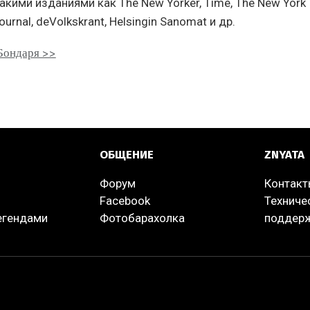
акими изданиями как The New Yorker, Time, The New York 
Journal, deVolkskrant, Helsingin Sanomat и др.
Бондаря >>
ОБЩЕНИЕ
ZNYATA
Форум
Контак
Facebook
Техниче
легендами
Фотобарахолка
поддер