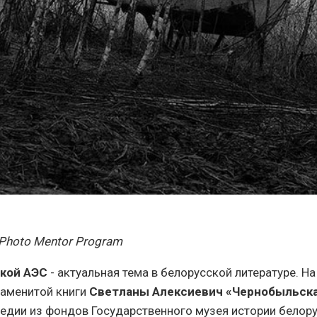
 Photo Mentor Program
кой АЭС
- актуальная тема в белорусской литературе. Н
наменитой книги
Светланы Алексиевич «Чернобыльск
едии из фондов Государственного музея истории белору