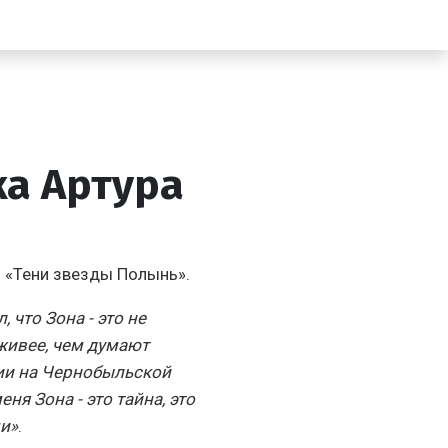
ка Артура
я «Тени звезды Полынь».
 что Зона - это не
живее, чем думают
ии на Чернобыльской
я Зона - это тайна, это
и»
.