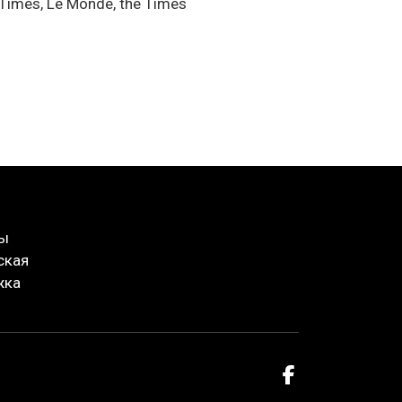
Times, Le Monde, the Times
ты
ская
жка