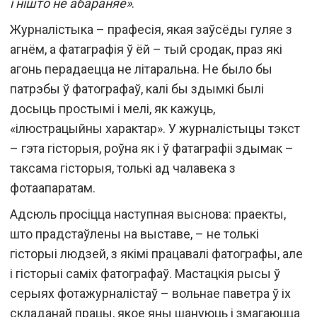
і нішто не абараняе»
.
Журналістыка – прафесія, якая заўсёды гуляе з
агнём, а фатаграфія ў ёй – тый сродак, праз які
агонь перадаецца не літаральна. Не было бы
патрэбы ў фатографаў, калі бы здымкі былі
досыць простымі і мелі, як кажуць,
«ілюстрацыйны характар». У журналістыцы тэкст
– гэта гісторыя, роўна як і ў фатаграфіі здымак –
таксама гісторыя, толькі ад чалавека з
фотаапаратам.
Адсюль просіцца наступная выснова: праекты,
што прадстаўлены на выставе, – не толькі
гісторыі людзей, з якімі працавалі фатографы, але
і гісторыі саміх фатографаў. Мастацкія рысы ў
серыях фотажурналістаў – вольнае паветра ў іх
складанай працы, якое яны шануюць і змагаюцца