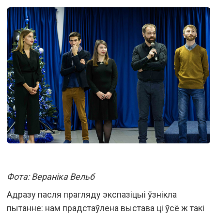
Фота: Вераніка Вельб
Адразу пасля прагляду экспазіцыі ўзнікла
пытанне: нам прадстаўлена выстава ці ўсё ж такі