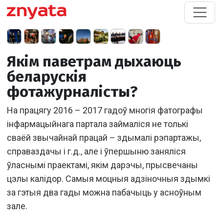
Якім паветрам дыхаюць
беларускія
фотажурналісты?
На працягу 2016 – 2017 гадоў многія фатографы
інфармацыйнага партала займаліся не толькі
сваёй звычайнай працай – здымалі рэпартажы,
справаздачы і г.д., але і ўпершыню заняліся
ўласнымі праектамі, якім дарэчы, прысвечаны
цэлы калідор. Самыя моцныя адзіночныя здымкі
за гэтыя два гады можна пабачыць у асноўным
зале.