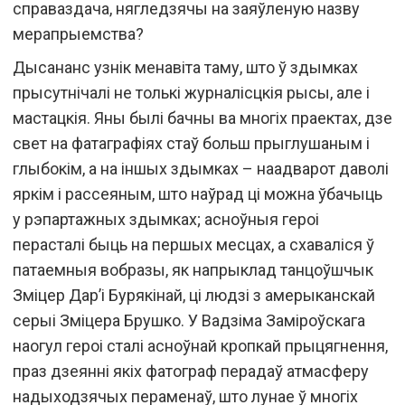
справаздача, нягледзячы на заяўленую назву
мерапрыемства?
Дысананс узнік менавіта таму, што ў здымках
прысутнічалі не толькі журналісцкія рысы, але і
мастацкія. Яны былі бачны ва многіх праектах, дзе
свет на фатаграфіях стаў больш прыглушаным і
глыбокім, а на іншых здымках – наадварот даволі
яркім і рассеяным, што наўрад ці можна ўбачыць
у рэпартажных здымках; асноўныя героі
перасталі быць на першых месцах, а схаваліся ў
патаемныя вобразы, як напрыклад танцоўшчык
Зміцер Дар’і Бурякінай, ці людзі з амерыканскай
серыі Зміцера Брушко. У Вадзіма Заміроўскага
наогул героі сталі асноўнай кропкай прыцягнення,
праз дзеянні якіх фатограф перадаў атмасферу
надыходзячых пераменаў, што лунае ў многіх