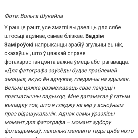
Фота: Вольга Шукайла
У рэшце рэшт, усе змаглі выдзеліць для сябе
штосьці адзінае, самае блізкае.
Вадзім
Заміроўскі
напрыканцы зрабіў агульны вынік,
сказаўшы, што ў цяжкай справе
фотакарэспандэнта важна ўмець абстрагавацца:
«Для фатографа заўсёды будзе праблемай
эмоцыя, якую ён адчувае, гледзячы на здымак.
Вельмі цяжка размежаваць свае пачуцці і
прагматычны падыход. Мне дапамагае ў гэтым
выпадку тое, што я гляджу на мір у асноўным
праз відашукальнік. Аднак самы ўразлівы
момант для фатографа – момант адбору
фотаздымкаў, паколькі менавіта тады цябе ніхто