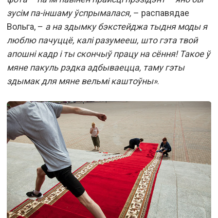
зусім па-іншаму ўспрымалася,
– распавядае
Вольга, –
а на здымку бэкстейджа тыдня моды я
люблю пачуццё, калі разумееш, што гэта твой
апошні кадр і ты скончыў працу на сёння! Такое ў
мяне пакуль рэдка адбываецца, таму гэты
здымак для мяне вельмі каштоўны»
.