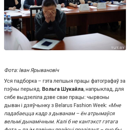
Фота: Іван Ярывановіч
Уся падборка – гэта лепшыя працы фатографаў за
пэўны перыяд.
Вольга Шукайла
, напрыклад, для
сябе выдзеліла дзве свае працы: чырвоны
дыван і дзяўчынку з Belarus Fashion Week:
«Мне
падабаецца кадр з дыванам – ён атрымаўся
вельмі дынамічным. Калі б не кантэкст гэтага
фота – па ім павінен прайсці прэзідэнт – яно бы