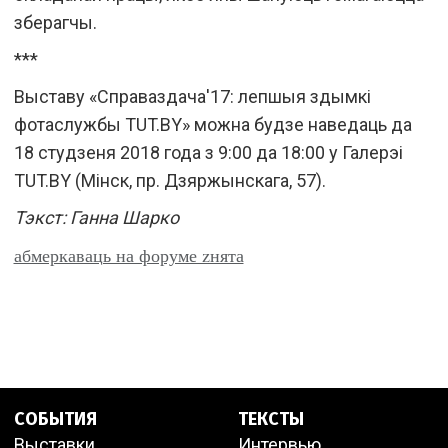
зберагчы.
***
Выставу «Справаздача'17: лепшыя здымкі
фотаслужбы TUT.BY» можна будзе наведаць да
18 студзеня 2018 года з 9:00 да 18:00 у Галерэі
TUT.BY (Мiнск, пр. Дзяржынскага, 57).
Тэкст: Ганна Шарко
абмеркаваць на форуме zнята
СОБЫТИЯ
ТЕКСТЫ
Выставки
Интервью