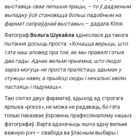
выставіць свае лепшыя працы, – то ў дадзеным
выпадку ўсё становіцца больш падобным на
фармат сапраўднай выставы»
, – дадала Юлія.
Фатограф
Вольга Шукайла
аднеслася да такога
пытання досыць проста:
«Хочацца верыць, што
гэта наш аповед пра тое, як мы правялі гэтыя
два гады. Аднак вельмі прыемна, што людзі
зараз могуць не проста пралістаць здымак у
стужцы навін, а прыйсці сюды і некалькі хвілін
пастаяць і падумаць»
.
Такі сінтэз двух фарматаў, адыход ад строгага
ярлыка «press», не можа не радаваць, бо гэта
толькі паказвае ўзровень прафесіяналізму нашых
фатографаў. Варта адзначыць яшчэ адну вельмі
важную рэч – свабода ва ўласным выбары і