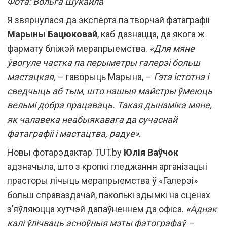
Фота: Вольга Шукайла
Я звярнулася да эксперта па творчай фатаграфіі
Марыны Бацюковай
, каб дазнацца, да якога ж
фармату бліжэй мерапрыемства.
«Для мяне
ўвогуле частка па перыметры галерэі больш
мастацкая,
– гаворыць Марына, –
Гэта істотна і
сведчыць аб тым, што нашыя майстры ўмеюць
вельмі добра працаваць. Такая дынаміка мяне,
як чалавека неабыякавага да сучаснай
фатаграфіі і мастацтва, радуе»
.
Новы фотарэдактар TUT.by
Юлія Ваўчок
адзначыла, што з кропкі гледжання арганізацыі
прасторы лічыць мерапрыемства ў «Галерэі»
больш справаздачай, паколькі здымкі на сценах
з’яўляюцца хутчэй дапаўненнем да офіса.
«Аднак
калі ўлічваць асноўныя мэты фатографаў –