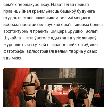
сем'ях першакурснікаў. Нават гэтая нейкая
правінцыйная кранальнасць бацькоў будучага
студэнта стала паказчыкам вельмі моцнага
вобраза простай беларускай сям’і. Таксама больш
архітэктурныя праекты Зміцера Брушко і Вольгі
Шукайла – гэта ўвогуле адыход ад усіх жанраў
журналістыкі і хутчэй назіранне нейкіх з’яў, якія
фатографы адлюстравалі вельмі творча ў сваіх
здымках.