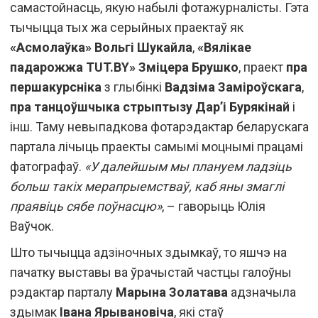
самастойнасць, якую набылі фотажурналісты. Гэта
тычыцца тых жа серыйных праектаў як
«Асмолаўка» Вольгі Шукайла
,
«Вялікае
падарожжа TUT.BY» Зміцера Брушко
, праект
пра
першакурсніка
з глыбінкі
Вадзіма Заміроўскага
,
пра танцоўшчыка стрыптызу Дар’і Бурякінай
і
інш. Таму невыпадкова фотарэдактар беларускага
партала лічыць праекты самымі моцнымі працамі
фатографаў.
«У далейшым мы плануем ладзіць
больш такіх мерапрыемстваў, каб яны змаглі
праявіць сябе поўнасцю»
, – гаворыць Юлія
Ваўчок.
Што тычыцца адзіночных здымкаў, то яшчэ на
пачатку выставы ва ўрачыстай частцы галоўны
рэдактар парталу
Марына Золатава
адзначыла
здымак
Івана Ярывановіча
, які стаў