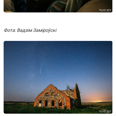
Фота: Вадзім Заміроўскі