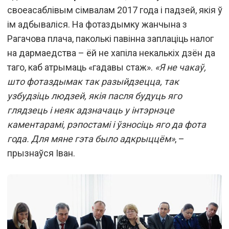
своеасаблівым сімвалам 2017 года і падзей, якія ў
ім адбываліся. На фотаздымку жанчына з
Рагачова плача, паколькі павінна заплаціць налог
на дармаедства – ёй не хапіла некалькіх дзён да
таго, каб атрымаць «гадавы стаж».
«Я не чакаў,
што фотаздымак так разыйдзецца, так
узбудзіць людзей, якія пасля будуць яго
глядзець і неяк адзначаць у інтэрнэце
каментарамі, рэпостамі і ўзносіць яго да фота
года. Для мяне гэта было адкрыццём»
, –
прызнаўся Іван.