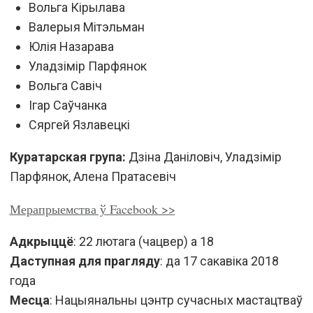
Вольга Кірылава
Валерыя Мітэльман
Юлія Назарава
Уладзімір Парфянок
Вольга Савіч
Ігар Саўчанка
Сяргей Язлавецкі
Куратарская група:
Дзіна Даніловіч, Уладзімір
Парфянок, Алена Пратасевіч
Мерапрыемства ў Facebook >>
Адкрыццё
: 22 лютага (чацвер) а 18
Даступная для прагляду
: да 17 сакавіка 2018
года
Месца
: Нацыянальны цэнтр сучасных мастацтваў