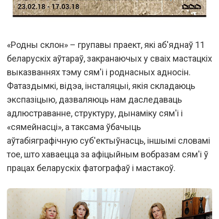
«Родны склон» – групавы праект, які аб'яднаў 11
беларускіх аўтараў, закранаючых у сваіх мастацкіх
выказваннях тэму сям'і і роднасных адносін.
Фатаздымкі, відэа, інсталяцыі, якія складаюць
экспазіцыю, дазваляюць нам даследаваць
адлюстраванне, структуру, дынаміку сям'і і
«сямейнасці», а таксама ўбачыць
аўтабіяграфічную суб'ектыўнасць, іншымі словамі
тое, што хаваецца за афіцыйным вобразам сям'і ў
працах беларускіх фатографаў і мастакоў.