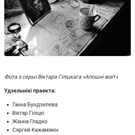
Фота з серыі Віктара Гіліцкага «Апошні візіт»
Удзельнікі праекта:
Ганна Бундзелева
Віктар Гіліцкі
Жанна Гладко
Сяргей Кажамякін