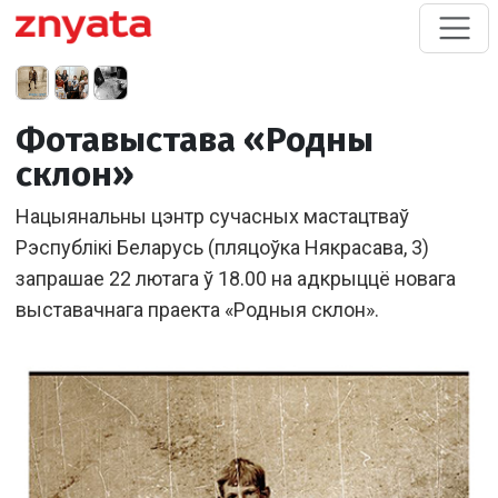
Фотавыстава «Родны
склон»
Нацыянальны цэнтр сучасных мастацтваў
Рэспублікі Беларусь (пляцоўка Някрасава, 3)
запрашае 22 лютага ў 18.00 на адкрыццё новага
выставачнага праекта «Родныя склон».