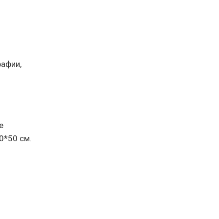
рафии,
е
0*50 см.