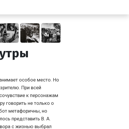
Бутры
анимает особое место. Но
 зрителю. При всей
 сочувствие к персонажам
ру говорить не только о
абот метафоричны, но
ось представить В. А.
овора с жизнью выбрал