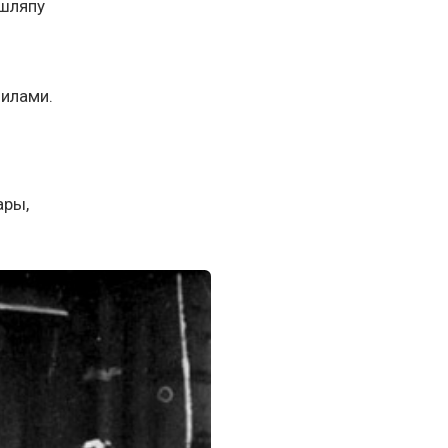
 шляпу
пилами.
ары,