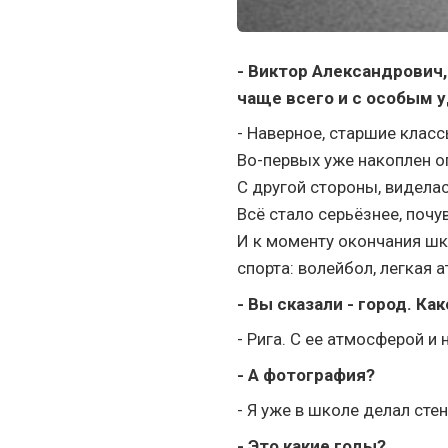
- Виктор Александрович
чаще всего и с особым 
- Наверное, старшие класс
Во-первых уже накоплен о
С другой стороны, видела
Всё стало серьёзнее, поч
И к моменту окончания шко
спорта: волейбол, легкая а
- Вы сказали - город. Ка
- Рига. С ее атмосферой и
- А фотография?
- Я уже в школе делал ст
- Это какие годы?