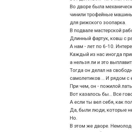
Во дворе была механическа
чинили трофейные машины
для рижского зоопарка.
В подвале мастерской ра
Длинный фартук, ковш с р
А нам - лет по 6-10. Интер
Каждый из нас иногда при
а нельзя ли и это выплавит
Тогда он делал на свобод
самолетиков … И рядом с 
При чем, он - пожилой лат
Вот казалось бы… Все гово
А если ты вел себя, как п
Да, были люди, которые не
Но.
В этом же дворе. Немолодо