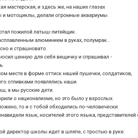
я мастерская, и здесь же, на наших глазах
 и мотоциклы, делали огромные аквариумы
ботал пожилой латыш-литейщик.
асплавленным алюминием в руках, полумрак…
есно и страшновато.
носил ценную для себя вещичку и спрашивал -
ь.
ном месте в форме оттиск нашей пушечки, солдатиков,
его отливками появлялись наши.
ыш, а мы русские дети.
рили о национализме, но это было у взрослых.
оложено, то и с тобой обходились по-человечески.
навидели язык, носителей этого языка, представителей 
й директор школы идет в шляпе, с тростью в руке.