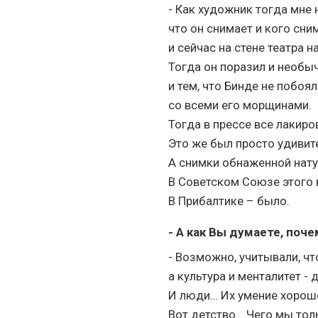
- Как художник тогда мне 
что он снимает и кого сни
и сейчас на стене театра н
Тогда он поразил и необы
и тем, что Бинде не побоя
со всеми его морщинами.
Тогда в прессе все лакиро
Это же был просто удивит
А снимки обнаженной нату
В Советском Союзе этого 
В Прибалтике – было.
- А как Вы думаете, поче
- Возможно, учитывали, чт
а культура и менталитет - 
И люди… Их умение хорошо
Вот детство… Чего мы толь