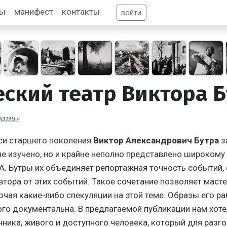
фы
манифест
контакты
войти
ский театр Виктора 
дами»
си старшего поколения
Виктор Александрович Бутра
з
не изучено, но и крайне неполно представлено широкому
 А. Бутры их объединяет репортажная точность событий,
втора от этих событий. Такое сочетание позволяет масте
лючая какие-либо спекуляции на этой теме. Образы его р
го документальна. В предлагаемой публикации нам хотел
нника, живого и доступного человека, который для разг