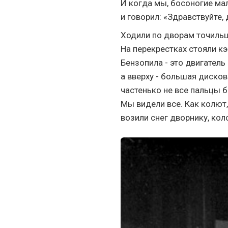
И когда мы, босоногие ма
и говорил: «Здравствуйте, 
Ходили по дворам точильщ
На перекрестках стояли к
Бензопила - это двигатель
а вверху - большая дискова
частенько не все пальцы б
Мы видели все. Как колют
возили снег дворнику, кол