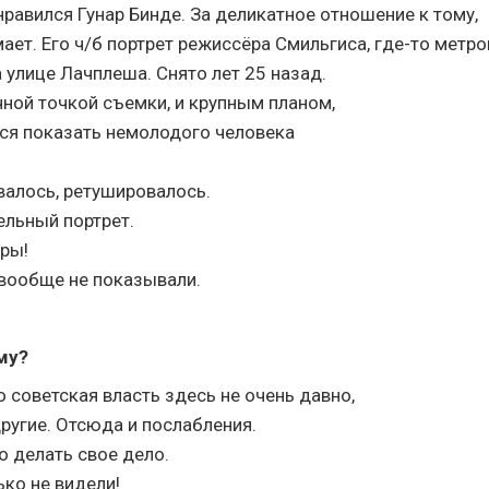
нравился Гунар Бинде. За деликатное отношение к тому,
мает. Его ч/б портрет режиссёра Смильгиса, где-то метро
а улице Лачплеша. Снято лет 25 назад.
чной точкой съемки, и крупным планом,
лся показать немолодого человека
валось, ретушировалось.
ельный портрет.
ры!
вообще не показывали.
му?
о советская власть здесь не очень давно,
другие. Отсюда и послабления.
 делать свое дело.
ко не видели!