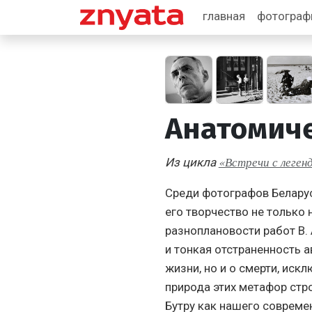
главная
фотогра
Анатомиче
«Встречи с леген
Из цикла
Среди фотографов Белару
его творчество не только 
разноплановости работ В.
и тонкая отстраненность а
жизни, но и о смерти, иск
природа этих метафор стро
Бутру как нашего совреме