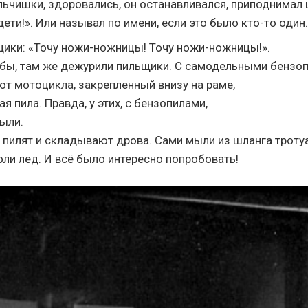
льчишки, здоровались, он останавливался, приподнимал
дети!». Или называл по имени, если это было кто-то один.
ики: «Точу ножи-ножницы! Точу ножи-ножницы!».
эбы, там же дежурили пильщики. С самодельными бензо
 от мотоцикла, закрепленный внизу на раме,
я пила. Правда, у этих, с бензопилами,
ыли.
, пилят и складывают дрова. Сами мыли из шланга троту
оли лед. И всё было интересно попробовать!