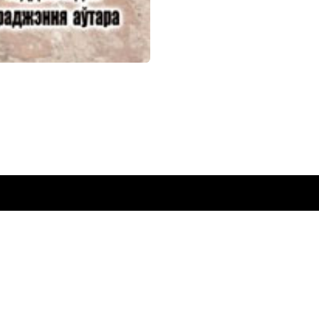
ты
ская
жка