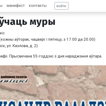
фы
манифест
контакты
войти
аўчаць муры
ько
 (кожны аўторак, чацверг i пятнiцу, з 17.00 да 20.00)
ск, ул. Казлова, д. 2)
афii. Прысвечана 55-годдзю з дня нараджэння аўтара.