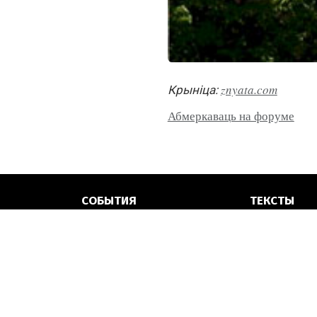
znyata.com
Крынiца:
Абмеркаваць на форуме
СОБЫТИЯ
ТЕКСТЫ
Выставки
Интервью
Фестивали
Аналитика
Конкурсы
Встречи с 