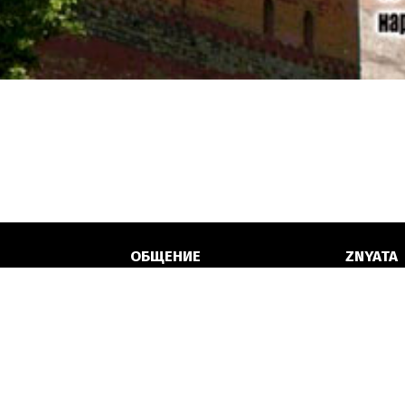
ОБЩЕНИЕ
ZNYATA
Форум
Контак
Facebook
Техниче
легендами
Фотобарахолка
поддер