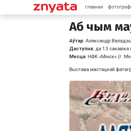
главная
фотогра
Аб чым м
Аўтар
: Аляксандр Валадз
Даступна
: да 13 сакавiка
Месца
: НФК «Мiнск» (г. Мiн
Выстава мастацкай фатагр