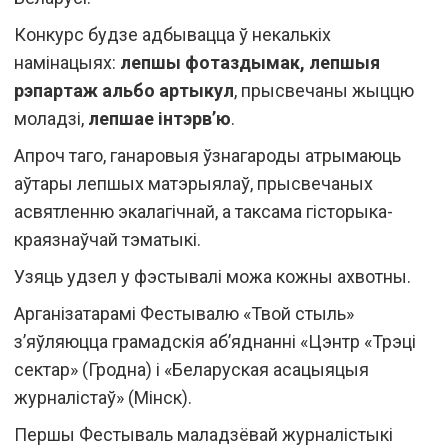
Конкурс будзе адбывацца ў некалькіх
намінацыях:
лепшы фотаздымак, лепшыя
рэпартаж альбо артыкул
, прысвечаны жыццю
моладзі,
лепшае інтэрв’ю
.
Апроч таго, ганаровыя ўзнагароды атрымаюць
аўтары лепшых матэрыялаў, прысвечаных
асвятленню экалагічнай, а таксама гісторыка-
краязнаўчай тэматыкі.
Узяць удзел у фэстывалі можа кожны ахвотны.
Арганізатарамі Фестывалю «Твой стыль»
з’яўляюцца грамадскія аб’яднанні «Цэнтр «Трэці
сектар» (Гродна) і «Беларуская асацыяцыя
журналістаў» (Мінск).
Першы Фестываль маладзёвай журналістыкі