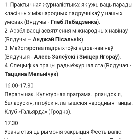
1. Практычная журналістыка: як ужываць парады
класічных міжнародных падручнікаў у нашых
умовах (Вядучы -
Глеб Лабадзенка
).
2. Асаблівасці асвятлення міжнародных навінаў
(Вядучы –
Анджэй Пісальнік
).
3. Майстэрства падрыхтоўкі відэа-навінаў
(Вядучыя -
Алесь Залеўскі і Зміцер Ягораў
).
4. Спецыфіка працы радыёжурналіста (Вядучая -
Таццяна Мельнічук
).
16.00-17.30
Перапынак. Культурная праграма. Ірландскія,
беларускія, літоўскія, латышскія народныя танцы.
Клуб «Гальярда» (Гродна).
17.30
Урачыстая цырымонія закрыцця Фестывалю.