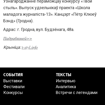
Узнагароджанне пераможцаў конкурсу «Твой
стыль». Выпуск удзельнікаў праекта «Школа
маладога журналіста-13». Канцэрт «Пётр Клюеў
Бэнд» (Гродна).
Адрас: г. Гродна, вул. Будзёнага, 48а.
Падрабязней>>
t-styl.info
Крыніца:
СОБЫТИЯ
ТЕКСТЫ
Выставки
Интервью
Фестивали
Аналитика
Конкурсы
Встречи с легендами