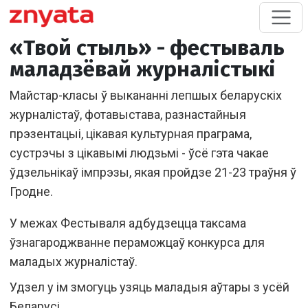
«Твой стыль» - фестываль
маладзёвай журналістыкі
Майстар-класы ў выкананні лепшых беларускіх
журналістаў, фотавыстава, разнастайныя
прэзентацыі, цікавая культурная праграма,
сустрэчы з цікавымі людзьмі - ўсё гэта чакае
ўдзельнікаў імпрэзы, якая пройдзе 21-23 траўня ў
Гродне.
У межах Фестываля адбудзецца таксама
ўзнагароджванне пераможцаў конкурса для
маладых журналістаў.
Удзел у ім змогуць узяць маладыя аўтары з усёй
Беларусі.