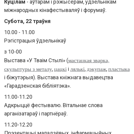
Куцілам
- аўтарам і рэжысёрам, удзельнікам
міжнародных кінафестываляў і форумаў.
Субота, 22 траўня
10.00 - 11.00
Рэгістрацыя ўдзельнікаў
з 10-00
мастацкая зварка,
Выстава «У Тваім Стылі» (
скульптуры з металу
цацкі
лялькі
дэкупаж
пластыка
,
і
,
,
і біжутэрыя). Выстава кніжнага выдавецтва
«Гарадзенская бібліятэка».
11.00-11.20
Адкрыццё фестывалю. Вітальнае слова
арганізатараў і партнёраў.
11.20-12.20
Прэзентацыі маладзёвых інфармацыйных