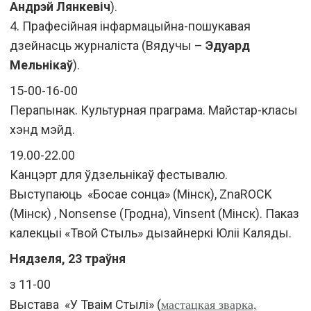
Андрэй Лянкевіч
).
4. Прафесійная інфармацыйна-пошукавая
дзейнасць журналіста (Вядучы –
Эдуард
Мельнікаў
).
15-00-16-00
Перапынак. Культурная праграма. Майстар-класы
хэнд мэйд.
19.00-22.00
Канцэрт для ўдзельнікаў фестывалю.
Выступаюць «Босае сонца» (Мінск), ZnaROCK
(Мінск) , Nonsense (Гродна), Vinsent (Мінск). Паказ
калекцыі «Твой Стыль» дызайнеркі Юліі Каляды.
Нядзеля, 23 траўня
з 11-00
мастацкая зварка,
Выстава «У Тваім Стылі» (