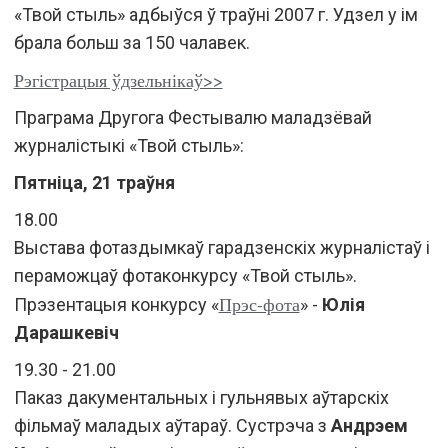
«Твой стыль» адбыўся ў траўні 2007 г. Удзел у ім
брала больш за 150 чалавек.
Рэгістрацыя ўдзельнікаў>>
Праграма Другога Фестывалю маладзёвай
журналістыкі «Твой стыль»:
Пятніца, 21 траўня
18.00
Выстава фотаздымкаў гарадзенскіх журналістаў і
пераможцаў фотаконкурсу «Твой стыль».
Прэс-фота
Прэзентацыя конкурсу «
» -
Юлія
Дарашкевіч
19.30 - 21.00
Паказ дакументальных і гульнявых аўтарскіх
фільмаў маладых аўтараў. Сустрэча з
Андрэем