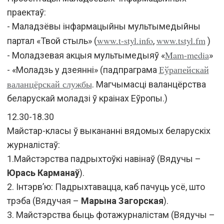
праектаў:
- Маладзёвы інфармацыйны мультымедыйны
www.t-styl.info
www.tstyl.fm
партал «Твой стыль» (
,
)
Mam-media
- Моладзевая акцыя мультымедыяў «
»
Еўрапейскай
- «Моладзь у дзеянні» (падпраграма
валанцёрскай службы
. Магчымасці валанцёрства
беларускай моладзі ў краінах Еўропы.)
12.30-18.30
Майстар-класы ў выкананні вядомых беларускіх
журналістаў:
1.
Майстэрства падрыхтоўкі навінаў (Вядучы –
Юрась Карманаў
).
2. Інтэрв’ю: Падрыхтавацца, каб пачуць усё, што
трэба (Вядучая –
Марына Загорская
).
3. Майстэрства быць фотажурналістам (Вядучы –