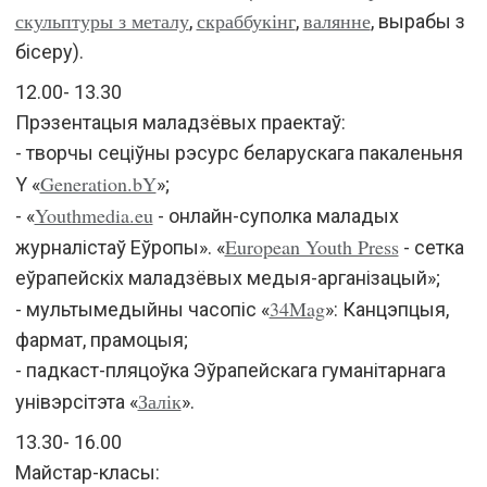
скульптуры з металу
скраббукінг
валянне
,
,
, вырабы з
бісеру).
12.00- 13.30
Прэзентацыя маладзёвых праектаў:
- творчы сеціўны рэсурс беларускага пакаленьня
Generation.bY
Y «
»;
Youthmedia.eu
- «
- онлайн-суполка маладых
European Youth Press
журналістаў Еўропы». «
- сетка
еўрапейскіх маладзёвых медыя-арганізацый»;
34Mag
- мультымедыйны часопіс «
»: Канцэпцыя,
фармат, прамоцыя;
- падкаст-пляцоўка Эўрапейскага гуманітарнага
Залік
унівэрсітэта «
».
13.30- 16.00
Майстар-класы: