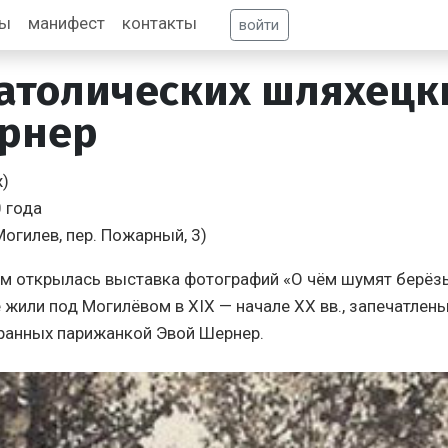
фы
манифест
контакты
войти
атолических шляхецк
ернер
ж)
0 года
Могилев, пер. Пожарный, 3)
м открылась выставка фотографий «О чём шумят берёзы
жили под Могилёвом в ХІХ — начале ХХ вв., запечатлены
ранных парижанкой Эвой Шернер.