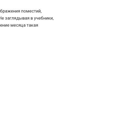
ображения поместий,
Не заглядывая в учебники,
чение месяца такая
ты
ская