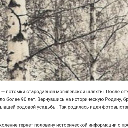
к — потомки стародавней могилёвской шляхты. После от
ло более 90 лет. Вернувшись на историческую Родину, б
 бывшей родовой усадьбы. Так родилась идея фотовыст
оление теряет половину исторической информации о п