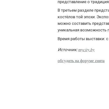
представление о традиция
В третьем разделе предст
костёлов той эпохи. Эксп
можно составить представ
уникальная возможность 
Время работы выставки: с 
mycity.by
Источник:
обсудить на форуме zнята
СОБЫТИЯ
ТЕКСТЫ
Выставки
Интервью
Фестивали
Аналитика