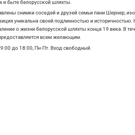
х и быте белорусской шляхты.
авлены снимки соседей и друзей семьи пани Шернер, из
озиция уникальна своей подлинностью и историчностью. 
ление о жизни белорусской шляхты конца 19 века. В те
предоставляется всем желающим.
9:00 до 18:00, Пн-Пт. Вход свободный.
ОБЩЕНИЕ
ZNYATA
Форум
Контак
Facebook
Техниче