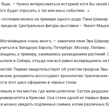
Яцек. — Нужно интересоваться историей хотя бы своей с
ого будет спросить о тех или иных событиях...».
 сословия можно на примере одного рода. Пани Шернер 
 предков. Центральные фигуры выставки — Ямонт Мацке
на Могилёвщине очень много, — заметила пани Эва Шерне
учиться в Западную Европу, Петербург, Москву, Латвию..
енщины, к примеру, занимались разведением растений. О
ылали в Сибирь, откуда они всё равно возвращались на Р
частей. Первая свидетельствует об участии предков Эвы 
ические документы воссоздают хронологию трагических
ста этот цикл оформлен в чёрных тонах.
семьях и тех местах, где жили шляхтичи. Сестра дедушк
университета в Кракове. Она стала одной из первых фар
ке можно увидеть подлинные снимки, копии различных б