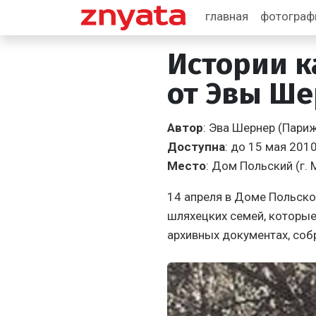
главная
фотогра
Истории к
от Эвы Ш
Автор
: Эва Шернер (Пари
Доступна
: до 15 мая 201
Место
: Дом Польский (г. 
14 апреля в Доме Польско
шляхецких семей, которые 
архивных документах, соб