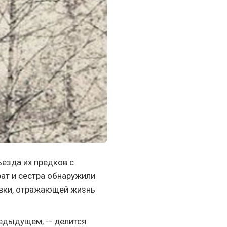
ъезда их предков с
рат и сестра обнаружили
авки, отражающей жизнь
редыдущем, — делится