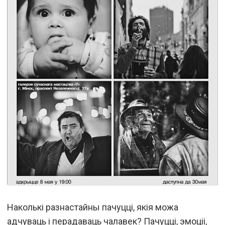
Наколькі разнастайны пачуцці, якія можа
адчуваць і перадаваць чалавек? Пачуцці, эмоціі,