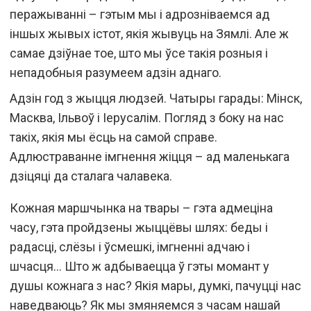
перажыванні – гэтым мы і адрозніваемся ад
іншых жывых істот, якія жывуць на Зямлі. Але ж
самае дзіўнае тое, што мы ўсе такія розныя і
непадобныя разумеем адзін аднаго.
Адзін год з жыцця людзей. Чатыры гарады: Мінск,
Масква, Ільвоў і Іерусалім. Погляд з боку на нас
такіх, якія мы ёсць на самой справе.
Адлюстраванне імгнення жіцця – ад маленькага
дзіцяці да сталага чалавека.
Кожная маршчынка на твары – гэта адмеціна
часу, гэта пройдзены жыццёвы шлях: беды і
радасці, слёзы і ўсмешкі, імгненні адчаю і
шчасця… Што ж адбываецца ў гэты момант у
душы кожнага з нас? Якія мары, думкі, пачуцці нас
наведваюць? Як мы змяняемся з часам нашай