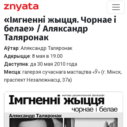
«Імгненні жыцця. Чорнае і
белае» / Аляксандр
Таляронак
А
ўтар
: Аляксандр Таляронак
Адкрыцце
: 8 мая в 19.00
Даступна
: да 30 мая 2010 года
Месца
: галерэя сучаснага мастацтва «Ў» (г. Мiнск,
праспект Незалежнасцi, 37а)