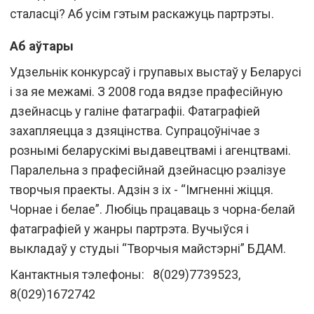
сталасці? Аб усім гэтым раскажуць партрэты.
Аб аўтары
Удзельнік конкурсаў і групавых выстаў у Беларусі
і за яе межамі. З 2008 года вядзе прафесійную
дзейнасць у галіне фатаграфіі. Фатаграфіей
захапляецца з дзяцінства. Супрацоўнічае з
рознымі беларускімі выдавецтвамі і агенцтвамі.
Паралельна з прафесійнай дзейнасцю рэалізуе
творчыя праекты. Адзін з іх - “Імгненні жіцця.
Чорнае і белае”. Любіць працаваць з чорна-белай
фатаграфіей у жанры партрэта. Вучыўся і
выкладаў у студыі “Творчыя майстэрні” БДАМ.
Кантактныя тэлефоны: 8(029)7739523,
8(029)1672742