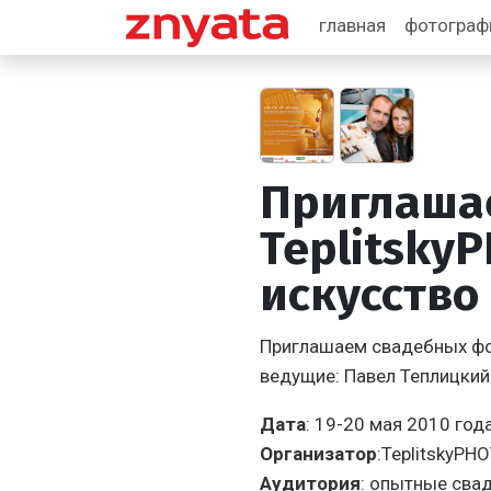
главная
фотогра
Приглашае
Teplitsky
искусство
Приглашаем свадебных фот
ведущие: Павел Теплицкий
Дата
: 19-20 мая 2010 год
Организатор
:
TeplitskyPH
Аудитория
: опытные сва