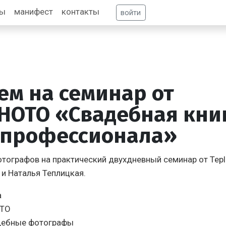
фы
манифест
контакты
войти
м на семинар от
PHOTO «Свадебная книг
 профессионала»
ографов на практический двухдневный семинар от Tepl
 и Наталья Теплицкая.
а
OTO
дебные фотографы