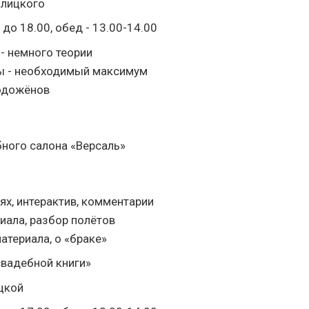
плицкого
 до 18.00, обед - 13.00-14.00
- немного теории
ы - необходимый максимум
одожёнов
бного салона «Версаль»
ях, интерактив, комментарии
иала, разбор полётов
атериала, о «браке»
свадебной книги»
цкой