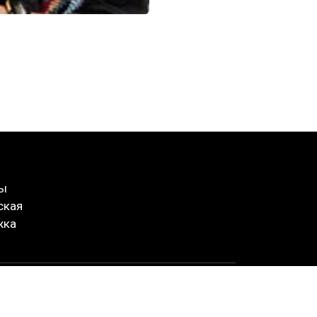
ты
ская
жка