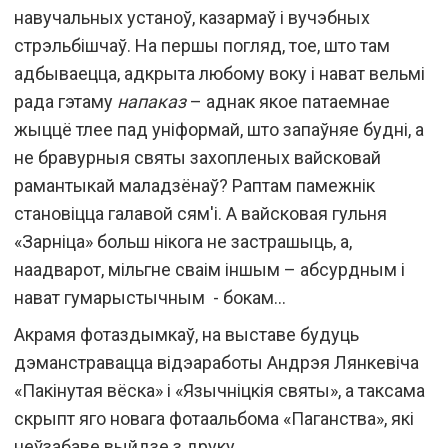
навучальных устаноў, казармаў і вучэбных
стрэльбішчаў. На першы погляд, тое, што там
адбываецца, адкрыта любому воку і нават вельмі
рада гэтаму
напаказ
– аднак якое патаемнае
жыццё тлее пад уніформай, што запаўняе будні, а
не бравурныя святы захопленых вайсковай
рамантыкай маладзёнаў? Раптам памежнік
становіцца галавой сям'і. А вайсковая гульня
«Зарніца» больш нікога не застрашыць, а,
наадварот, мільгне сваім іншым – абсурдным і
нават гумарыстычным - бокам…
Акрамя фотаздымкаў, на выставе будуць
дэманстравацца відэаработы Андрэя Лянкевіча
«Пакінутая вёска» і «Язычніцкія святы», а таксама
скрыпт яго новага фотаальбома «Паганства», які
неўзабаве выйдзе з друку.