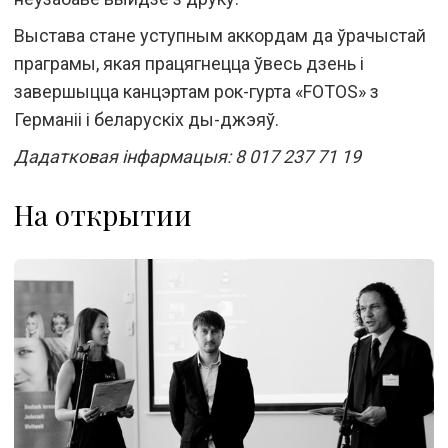
Выстава стане уступным аккордам да ўрачыстай
праграмы, якая працягнецца ўвесь дзень і
завершыцца канцэртам рок-гурта «FOTOS» з
Германіі і беларускіх ды-джэяў.
Дадатковая інфармацыя: 8 017 237 71 19
На открытии