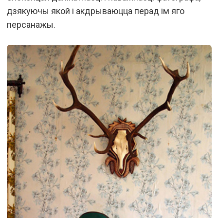
дзякуючы якой і акдрываюцца перад ім яго
персанажы.