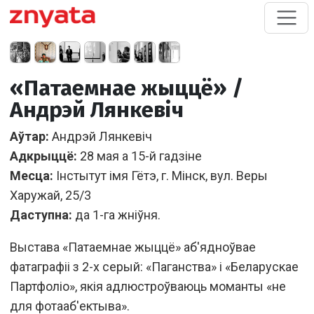
«Патаемнае жыццё» /
Андрэй Лянкевіч
Аўтар:
Андрэй Лянкевіч
Адкрыццё:
28 мая а 15-й гадзіне
Месца:
Інстытут імя Гётэ, г. Мінск, вул. Веры
Харужай, 25/3
Даступна:
да 1-га жніўня.
Выстава «Патаемнае жыццё» аб'ядноўвае
фатаграфіі з 2-х серый: «Паганства» і «Беларускае
Партфоліо», якія адлюстроўваюць моманты «не
для фотааб'ектыва».