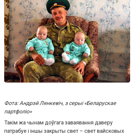
Фота: Андрэй Лянкевіч, з серыі «Беларускае
партфоліо»
Такім жа чынам доўгага заваявання даверу
патрабуе і іншы закрыты свет – свет вайсковых