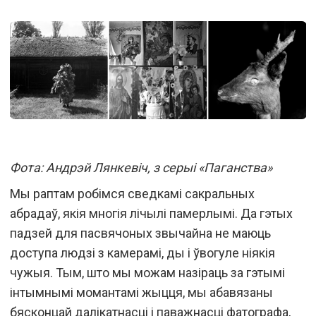
Фота: Андрэй Лянкевіч, з серыі «Паганства»
Мы раптам робімся сведкамі сакральных
абрадаў, якія многія лічылі памерлымі. Да гэтых
падзей для пасвячоных звычайна не маюць
доступа людзі з камерамі, ды і ўвогуле ніякія
чужыя. Тым, што мы можам назіраць за гэтымі
інтымнымі момантамі жыцця, мы абавязаны
бясконцай далікатнасці і паважнасці фатографа,