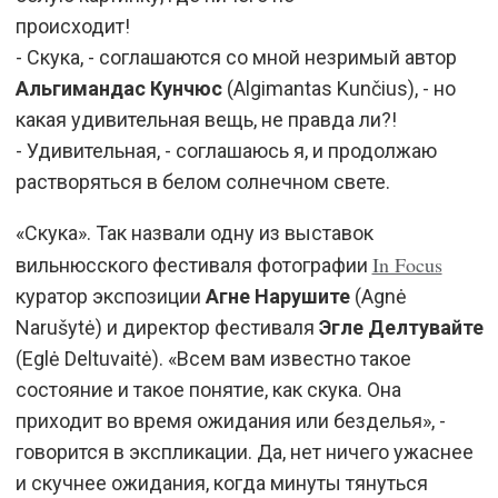
происходит!
- Скука, - соглашаются со мной незримый автор
Альгимандас Кунчюс
(Algimantas Kunčius), - но
какая удивительная вещь, не правда ли?!
- Удивительная, - соглашаюсь я, и продолжаю
растворяться в белом солнечном свете.
«Скука». Так назвали одну из выставок
In Focus
вильнюсского фестиваля фотографии
куратор экспозиции
Агне Нарушите
(Agnė
Narušytė) и директор фестиваля
Эгле Делтувайте
(Eglė Deltuvaitė). «Всем вам известно такое
состояние и такое понятие, как скука. Она
приходит во время ожидания или безделья», -
говорится в экспликации. Да, нет ничего ужаснее
и скучнее ожидания, когда минуты тянуться