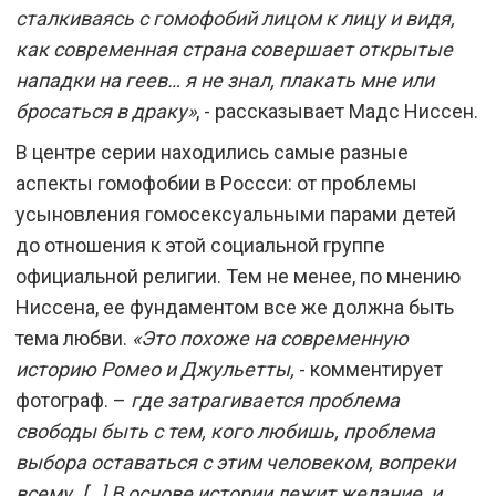
сталкиваясь с гомофобий лицом к лицу и видя,
как современная страна совершает открытые
нападки на геев… я не знал, плакать мне или
бросаться в драку»
, - рассказывает Мадс Ниссен.
В центре серии находились самые разные
аспекты гомофобии в Россси: от проблемы
усыновления гомосексуальными парами детей
до отношения к этой социальной группе
официальной религии. Тем не менее, по мнению
Ниссена, ее фундаментом все же должна быть
тема любви.
«
Это похоже на современную
историю Ромео и Джульетты,
- комментирует
фотограф. –
где затрагивается проблема
свободы быть с тем, кого любишь, проблема
выбора оставаться с этим человеком, вопреки
всему. […] В основе истории лежит желание, и