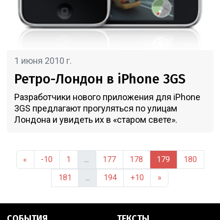
1 июня 2010 г.
Ретро-Лондон в iPhone 3GS
Разработчики нового приложения для iPhone
3GS предлагают прогуляться по улицам
Лондона и увидеть их в «старом свете».
«
-10
1
...
177
178
179
180
181
...
194
+10
»
СОБЫТИЯ
ТЕКСТЫ