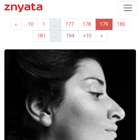
«
-10
1
...
177
178
179
180
181
...
194
+10
»