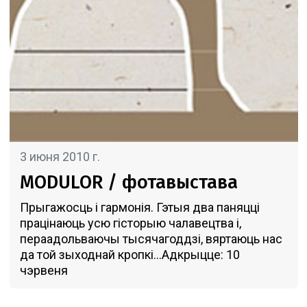
3 июня 2010 г.
MODULOR / фотавыстава
Прыгажосць і гармонія. Гэтыя два паняцці
працінаюць усю гісторыю чалавецтва і,
пераадольваючы тысячагоддзі, вяртаюць нас
да той зыходнай кропкі...Адкрыцце: 10
чэрвеня