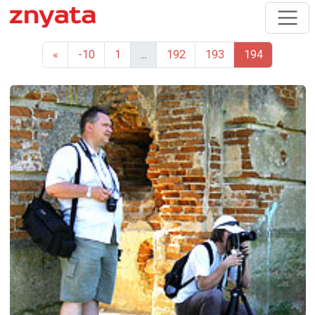
«
-10
1
...
192
193
194