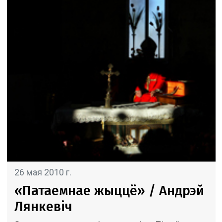
26 мая 2010 г.
«Патаемнае жыццё» / Андрэй
Лянкевіч