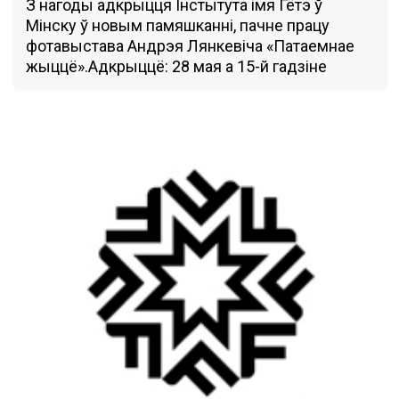
З нагоды адкрыцця Інстытута імя Гётэ ў
Мінску ў новым памяшканні, пачне працу
фотавыстава Андрэя Лянкевіча «Патаемнае
жыццё».Адкрыццё: 28 мая а 15-й гадзіне