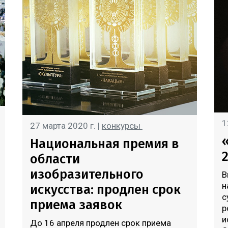
1
27 марта 2020 г. |
конкурсы
Национальная премия в
области
изобразительного
В
н
искусства: продлен срок
с
приема заявок
р
и
До 16 апреля продлен срок приема