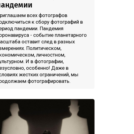
пандемии
риглашаем всех фотографов
одключиться к сбору фотографий в
ериод пандемии. Пандемия
оронавируса - событие планетарного
асштаба оставит след в разных
змерениях. Политическом,
кономическом, личностном,
ультурном. И в фотографии,
езусловно, особенно! Даже в
словиях жестких ограничений, мы
родолжаем фотографировать.