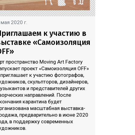
 мая 2020 г.
Приглашаем к участию в
выставке «Самоизоляция
OFF»
рт пространство Moving Art Factory
апускает проект «Самоизоляция OFF»
 приглашает к участию фотографов,
удожников, скульпторов, дизайнеров,
узыкантов и представителей других
ворческих направлений. После
кончания карантина будет
рганизована масштабная выставка-
родажа, предварительно в июне 2020
ода, в поддержку современных
удожников.