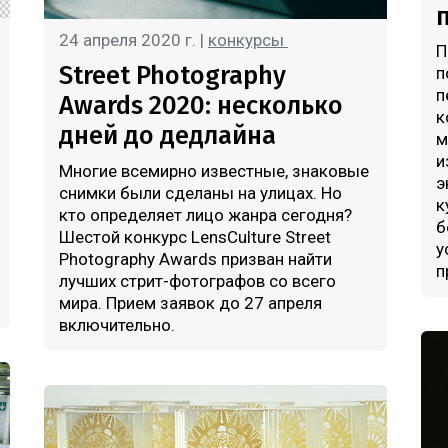
24 апреля 2020 г. |
конкурсы
П
Street Photography
п
п
Awards 2020: несколько
к
дней до дедлайна
м
и
Многие всемирно известные, знаковые
э
снимки были сделаны на улицах. Но
к
кто определяет лицо жанра сегодня?
б
Шестой конкурс LensCulture Street
у
Photography Awards призван найти
п
лучших стрит-фотографов со всего
мира. Прием заявок до 27 апреля
включительно.