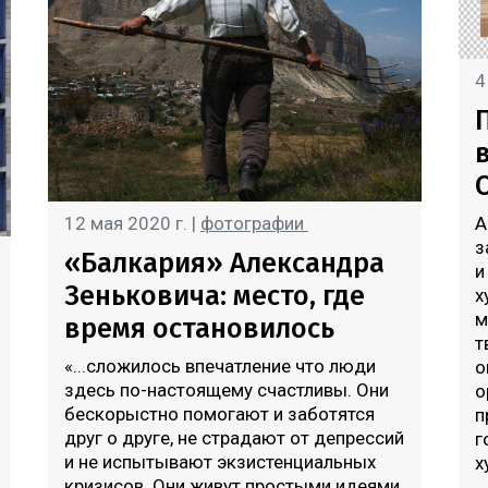
4
12 мая 2020 г. |
фотографии
А
з
«Балкария» Александра
и
Зеньковича: место, где
х
м
время остановилось
т
«...сложилось впечатление что люди
о
здесь по-настоящему счастливы. Они
о
бескорыстно помогают и заботятся
п
друг о друге, не страдают от депрессий
г
и не испытывают экзистенциальных
х
кризисов. Они живут простыми идеями