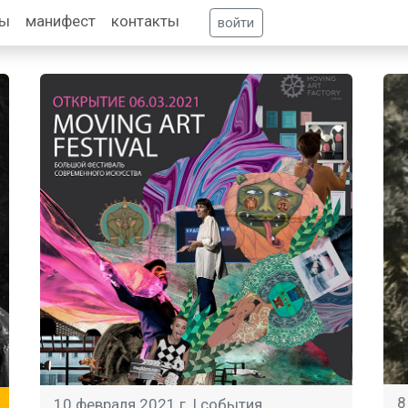
фы
манифест
контакты
войти
8
10 февраля 2021 г. |
события