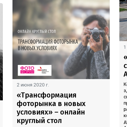
1
К
2 июня 2020 г.
з
«Трансформация
с
фоторынка в новых
п
р
условиях» – онлайн
к
круглый стол
д