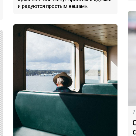
и радуются простым вещам».
7