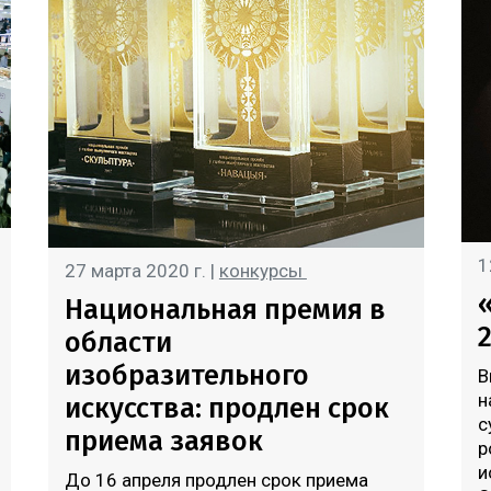
1
27 марта 2020 г. |
конкурсы
Национальная премия в
области
изобразительного
В
н
искусства: продлен срок
с
приема заявок
р
и
До 16 апреля продлен срок приема