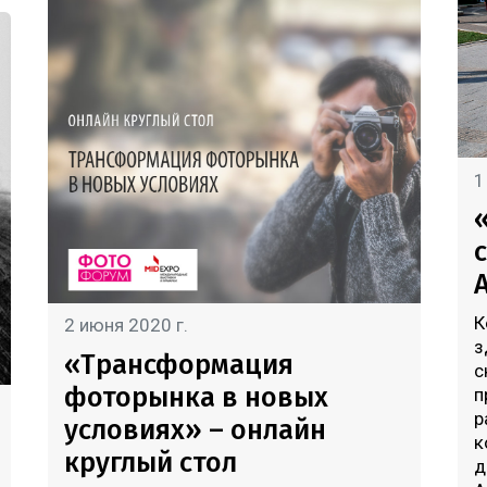
1
К
2 июня 2020 г.
з
«Трансформация
с
фоторынка в новых
п
р
условиях» – онлайн
к
круглый стол
д