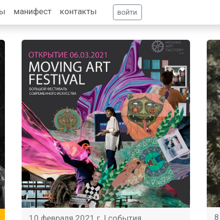
фы
манифест
контакты
войти
8
10 февраля 2021 г. |
события