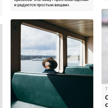
и радуются простым вещам».
7