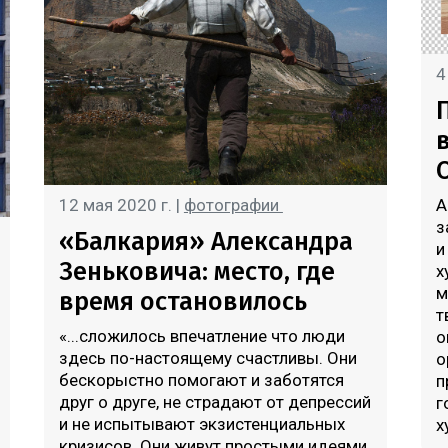
4
12 мая 2020 г. |
фотографии
А
з
«Балкария» Александра
и
Зеньковича: место, где
х
м
время остановилось
т
«...сложилось впечатление что люди
о
здесь по-настоящему счастливы. Они
о
бескорыстно помогают и заботятся
п
друг о друге, не страдают от депрессий
г
и не испытывают экзистенциальных
х
кризисов. Они живут простыми идеями