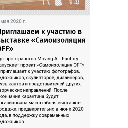
 мая 2020 г.
Приглашаем к участию в
выставке «Самоизоляция
OFF»
рт пространство Moving Art Factory
апускает проект «Самоизоляция OFF»
 приглашает к участию фотографов,
удожников, скульпторов, дизайнеров,
узыкантов и представителей других
ворческих направлений. После
кончания карантина будет
рганизована масштабная выставка-
родажа, предварительно в июне 2020
ода, в поддержку современных
удожников.