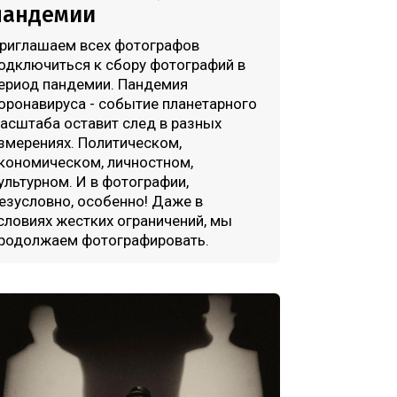
пандемии
риглашаем всех фотографов
одключиться к сбору фотографий в
ериод пандемии. Пандемия
оронавируса - событие планетарного
асштаба оставит след в разных
змерениях. Политическом,
кономическом, личностном,
ультурном. И в фотографии,
езусловно, особенно! Даже в
словиях жестких ограничений, мы
родолжаем фотографировать.