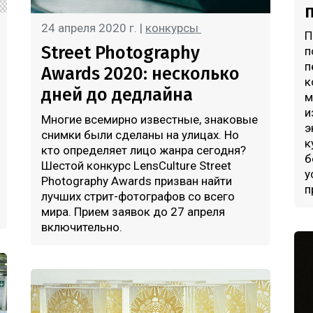
24 апреля 2020 г. |
конкурсы
П
Street Photography
п
п
Awards 2020: несколько
к
дней до дедлайна
м
и
Многие всемирно известные, знаковые
э
снимки были сделаны на улицах. Но
к
кто определяет лицо жанра сегодня?
б
Шестой конкурс LensCulture Street
у
Photography Awards призван найти
п
лучших стрит-фотографов со всего
мира. Прием заявок до 27 апреля
включительно.