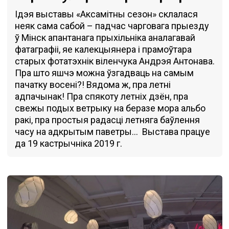
Ідэя выставы «Аксамітны сезон» склалася
неяк сама сабой – падчас чарговага прыезду
ў Мінск апантанага прыхільніка аналагавай
фатаграфіі, яе калекцыянера і прамоўтара
старых фотатэхнік віленчука Андрэя Антонава.
Пра што яшчэ можна ўзгадваць на самым
пачатку восені?! Вядома ж, пра летні
адпачынак! Пра спякоту летніх дзён, пра
свежы подых ветрыку на беразе мора альбо
ракі, пра простыя радасці летняга баўлення
часу на адкрытым паветры… Выстава працуе
да 19 кастрычніка 2019 г.