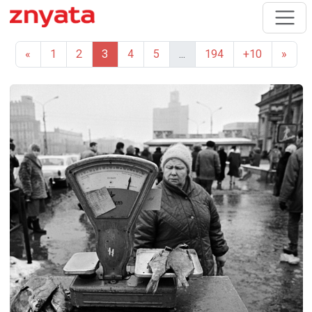
«
1
2
3
4
5
...
194
+10
»