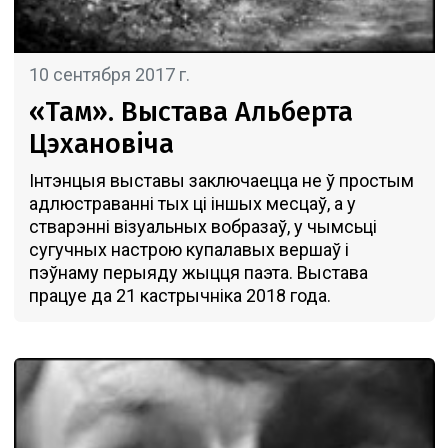
10 сентября 2017 г.
«Там». Выстава Альберта
Цэхановіча
Інтэнцыя выставы заключаецца не ў простым
адлюстраванні тых ці іншых месцаў, а у
стварэнні візуальных вобразаў, у чымсьці
сугучных настрою купалавых вершаў і
пэўнаму перыяду жыцця паэта. Выстава
працуе да 21 кастрычнiка 2018 года.