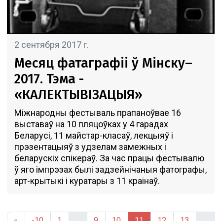
2 сентября 2017 г.
Месяц фатаграфii ў Мiнску–
2017. Тэма -
«КАЛЕКТЫВІЗАЦЫЯ»
Міжнародны фестываль прапаноўвае 16
выставаў на 10 пляцоўках у 4 гарадах
Беларусі, 11 майстар-класаў, лекцыяў і
прэзентацыяў з удзелам замежных і
беларускіх спікераў. За час працы фестывалю
ў яго імпрэзах былі задзейнічаныя фатографы,
арт-крытыкі і куратары з 11 краінаў.
«
-10
1
...
9
10
11
12
13
...