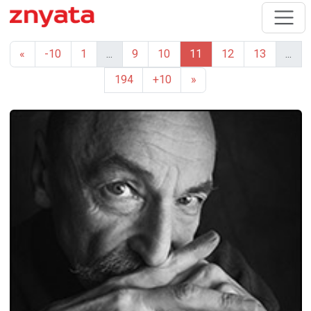
«
-10
1
...
9
10
11
12
13
...
194
+10
»